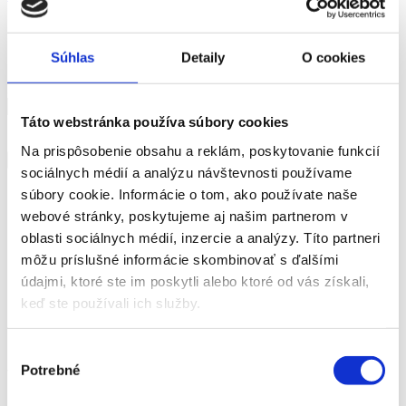
Odberu newslettra
Súhlas
Detaily
O cookies
Email*
Táto webstránka používa súbory cookies
Súhlasím s použitím osobných údajov na marketingové účely **
**
Zásady ochrany osobných údajov Slovakia auto s.r.o.
Na prispôsobenie obsahu a reklám, poskytovanie funkcií
sociálnych médií a analýzu návštevnosti používame
súbory cookie. Informácie o tom, ako používate naše
webové stránky, poskytujeme aj našim partnerom v
oblasti sociálnych médií, inzercie a analýzy. Títo partneri
môžu príslušné informácie skombinovať s ďalšími
údajmi, ktoré ste im poskytli alebo ktoré od vás získali,
keď ste používali ich služby.
Služby
Výber
Potrebné
súhlasu
Kia Instore