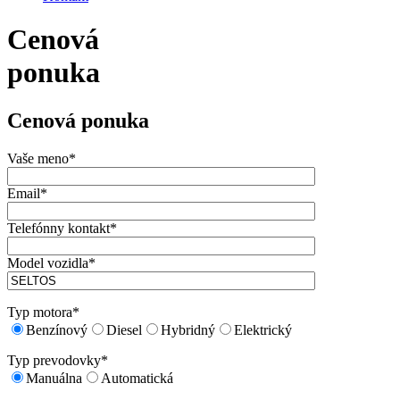
Cenová
ponuka
Cenová ponuka
Vaše meno*
Email*
Telefónny kontakt*
Model vozidla*
Typ motora*
Benzínový
Diesel
Hybridný
Elektrický
Typ prevodovky*
Manuálna
Automatická