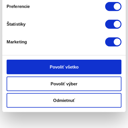
Cenová ponuka – model
Preferencie
Mám záujem o vozidlo
Ponuka financovania vozidla
Skúšobná jazda vozidla
Servis a služby
Štatistiky
Adresa
Marketing
Povoliť všetko
Povoliť výber
Panónska cesta 30
Odmietnuť
Bratislava 851 04