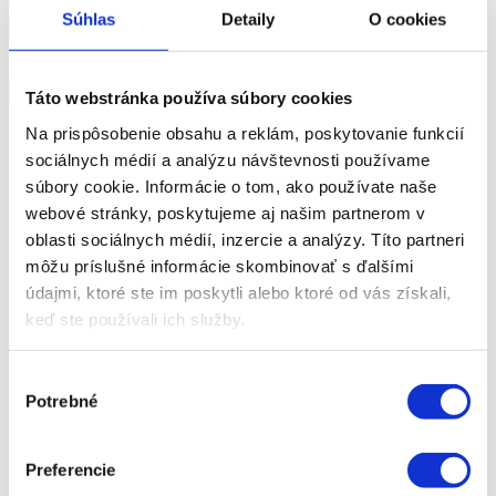
Email*
Súhlas
Detaily
O cookies
Súhlasím s použitím osobných údajov na marketingové účely **
**
Zásady ochrany osobných údajov Slovakia auto s.r.o.
Táto webstránka používa súbory cookies
Na prispôsobenie obsahu a reklám, poskytovanie funkcií
sociálnych médií a analýzu návštevnosti používame
súbory cookie. Informácie o tom, ako používate naše
webové stránky, poskytujeme aj našim partnerom v
oblasti sociálnych médií, inzercie a analýzy. Títo partneri
môžu príslušné informácie skombinovať s ďalšími
údajmi, ktoré ste im poskytli alebo ktoré od vás získali,
Služby
keď ste používali ich služby.
Výber
Kia Instore
Cenová ponuka – model
Potrebné
súhlasu
Mám záujem o vozidlo
Ponuka financovania vozidla
Skúšobná jazda vozidla
Preferencie
Servis a služby