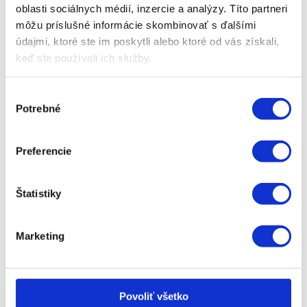
Skúšobná jazda vozidla
oblasti sociálnych médií, inzercie a analýzy. Títo partneri
Servis a služby
môžu príslušné informácie skombinovať s ďalšími
údajmi, ktoré ste im poskytli alebo ktoré od vás získali,
Adresa
keď ste používali ich služby.
Výber
Potrebné
súhlasu
Preferencie
Panónska cesta 30
Štatistiky
Bratislava 851 04
Marketing
Povoliť všetko