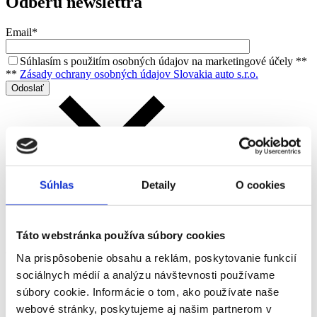
Odberu newslettra
Email*
Súhlasím s použitím osobných údajov na marketingové účely **
**
Zásady ochrany osobných údajov Slovakia auto s.r.o.
Súhlas
Detaily
O cookies
Služby
Táto webstránka používa súbory cookies
Na prispôsobenie obsahu a reklám, poskytovanie funkcií
Kia Instore
sociálnych médií a analýzu návštevnosti používame
Cenová ponuka – model
súbory cookie. Informácie o tom, ako používate naše
Mám záujem o vozidlo
webové stránky, poskytujeme aj našim partnerom v
Ponuka financovania vozidla