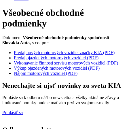
Všeobecné obchodné
podmienky
Dokument
Všeobecné obchodné podmienky spoločnosti
Slovakia Auto,
s.r.o. pre:
Predaj nových motorových vozidiel značky KIA (PDF)
Predaj ojazdených motorových vozidiel (PDF)
Vykonávanie činnosti servisu motorových vozidiel (PDF)
Výkup ojazdených motorových vozidiel (PDF)
Nájom motorových vozidiel (PDF)
Nenechajte si ujsť novinky zo sveta KIA
Prihláste sa k odberu nášho newslettra a všetky aktuálne zľavy
a
limitované
ponuky budete mať ako prví vo svojom e-maily.
Prihlásiť sa