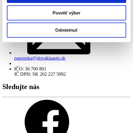
+ 421 2 68 230 800
Povoliť výber
Odmietnuť
panonska@slovakiaauto.sk
IČO: 36 700 801
IČ DPH: SK 202 227 5992
Sledujte nás