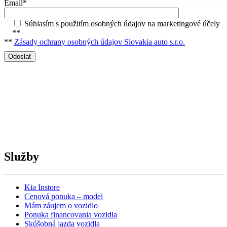
Email*
Súhlasím s použitím osobných údajov na marketingové účely
**
**
Zásady ochrany osobných údajov Slovakia auto s.r.o.
Služby
Kia Instore
Cenová ponuka – model
Mám záujem o vozidlo
Ponuka financovania vozidla
Skúšobná jazda vozidla