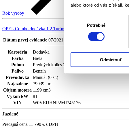
alebo ktoré od vás získali, ke
Rok výroby
Výber
Potrebné
súhlasu
OPEL Combo dodávka 1.2 Turbo Enjoy 81kW BT618FH
OPEL Co
Dátum prvej evidencie
07/2021
Karoséria
Dodávka
Farba
Biela
Odmietnuť
Pohon
Predných kolies 2WD
Palivo
Benzín
Prevodovka
Manuál (6 st.)
Najazdené
79939 km
Objem motora
1199 cm3
Výkon kW
81
VIN
W0VEUHNP2MJ745176
Jazdené
Predajná cena
11 790 €
s DPH