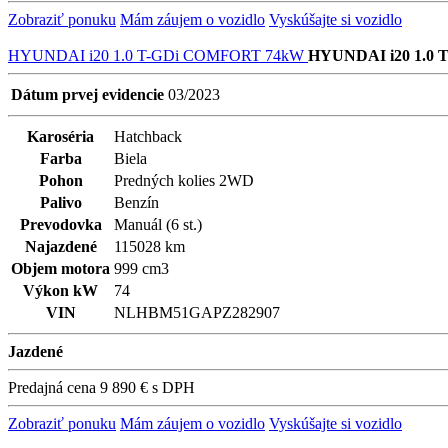
Zobraziť ponuku
Mám záujem o vozidlo
Vyskúšajte si vozidlo
HYUNDAI i20 1.0 T-GDi COMFORT 74kW
HYUNDAI i20 1.0
Dátum prvej evidencie
03/2023
Karoséria
Hatchback
Farba
Biela
Pohon
Predných kolies 2WD
Palivo
Benzín
Prevodovka
Manuál (6 st.)
Najazdené
115028 km
Objem motora
999 cm3
Výkon kW
74
VIN
NLHBM51GAPZ282907
Jazdené
Predajná cena
9 890 €
s DPH
Zobraziť ponuku
Mám záujem o vozidlo
Vyskúšajte si vozidlo