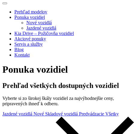
Prehľad modelov
Ponuka vozidiel
Nové vozidlá
Jazdené vozidlá
Kia Drive – Požičovňa vozidiel
Akciové ponuky
Servis a služby
Blog
Kontakt
Ponuka vozidiel
Prehľad všetkých dostupných vozidiel
Vyberte si zo širokej škály vozidiel za najvýhodnejšie ceny,
pripravených ihneď k odberu.
Jazdené vozidlá
Nové Skladové vozidlá
Predvádzacie
Všetky