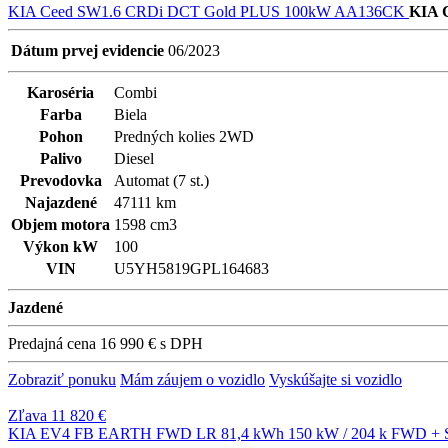
KIA Ceed SW1.6 CRDi DCT Gold PLUS 100kW AA136CK
KIA 
Dátum prvej evidencie
06/2023
Karoséria
Combi
Farba
Biela
Pohon
Predných kolies 2WD
Palivo
Diesel
Prevodovka
Automat (7 st.)
Najazdené
47111 km
Objem motora
1598 cm3
Výkon kW
100
VIN
U5YH5819GPL164683
Jazdené
Predajná cena
16 990 €
s DPH
Zobraziť ponuku
Mám záujem o vozidlo
Vyskúšajte si vozidlo
Zľava 11 820 €
KIA EV4 FB EARTH FWD LR 81,4 kWh 150 kW / 204 k FWD + S