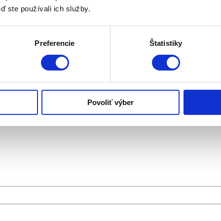
ď ste používali ich služby.
Preferencie
Štatistiky
mbo dodávka 1.2 Turbo Enjoy 81kW BT618FH
Povoliť výber